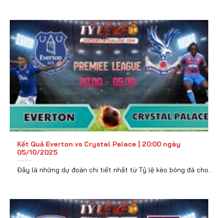
Kết Quả Everton vs Crystal Palace | 20:00 ngày
05/10/2025
Đây là những dự đoán chi tiết nhất từ Tỷ lệ kèo bóng đá cho...