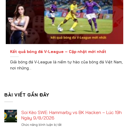
Kết quả bóng đá V-League – Cập nhật mới nhất
Giải bóng đá V-League là niềm tự hào của bóng đá Việt Nam,
nơi những...
BÀI VIẾT GẦN ĐÂY
Soi Kèo SWE: Hammarby vs BK Hacken – Lúc 19h
Ngày 9/8/2026
ở
Chức năng bình luận bị tắt