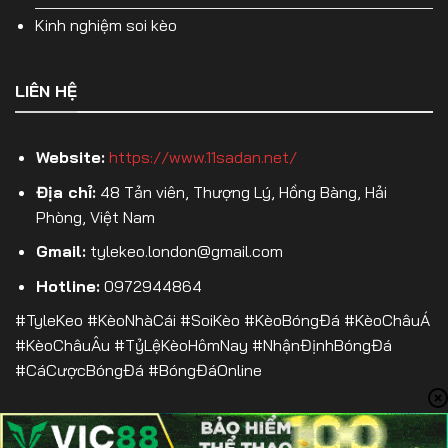
Kinh nghiệm soi kèo
LIÊN HỆ
Website:
https://www.11sadan.net/
Địa chỉ:
48 Tản viên, Thượng Lý, Hồng Bàng, Hải
Phòng, Việt Nam
Gmail:
tylekeo.london@gmail.com
Hotline:
0972944864
#TyleKeo #KèoNhàCái #SoiKèo #KèoBóngĐá #KèoChâuÁ
#KèoChâuÂu #TỷLệKèoHômNay #NhậnĐịnhBóngĐá
#CáCượcBóngĐá #BóngĐáOnline