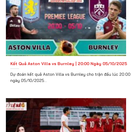
Kết Quả Aston Villa vs Burnley | 20:00 Ngày 05/10/2025
Dự đoán kết quả Aston Villa vs Burnley cho trận đấu lúc 20:00
ngày 05/10/2025...