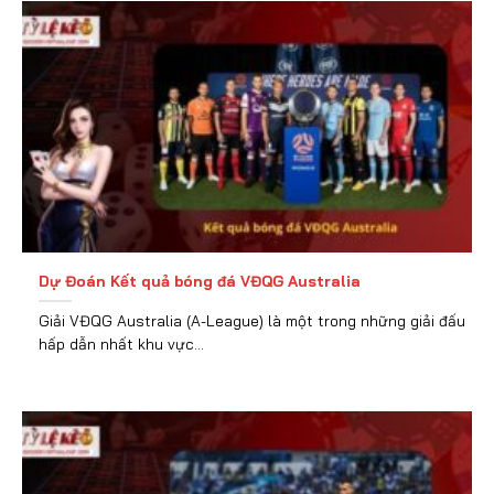
Dự Đoán Kết quả bóng đá VĐQG Australia
Giải VĐQG Australia (A-League) là một trong những giải đấu
hấp dẫn nhất khu vực...