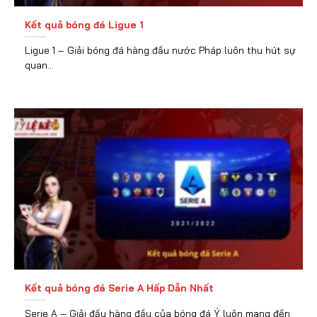
Kết quả bóng đá Ligue 1
Ligue 1 – Giải bóng đá hàng đầu nước Pháp luôn thu hút sự
quan...
Kết quả bóng đá Serie A Hấp Dẫn Nhất
Serie A – Giải đấu hàng đầu của bóng đá Ý luôn mang đến