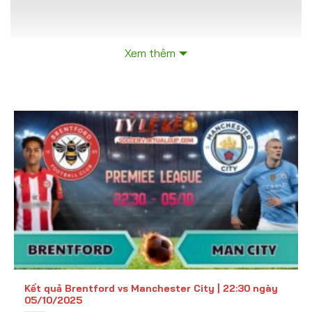
Xem thêm
Kết quả Brentford vs Manchester City | 22:30 ngày
05/10/2025