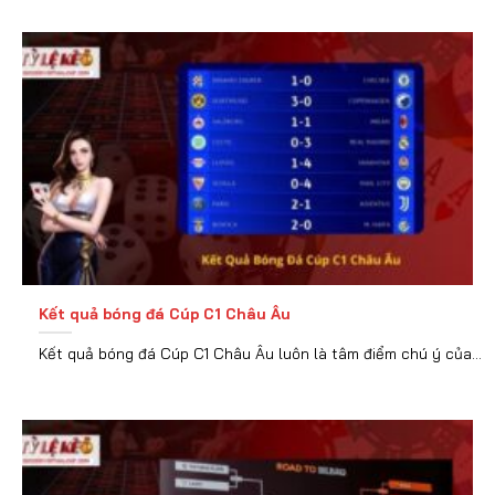
Kết quả bóng đá Cúp C1 Châu Âu
Kết quả bóng đá Cúp C1 Châu Âu luôn là tâm điểm chú ý của...